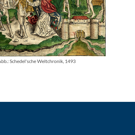
ild vergrößern
bb.: Schedel'sche Weltchronik, 1493