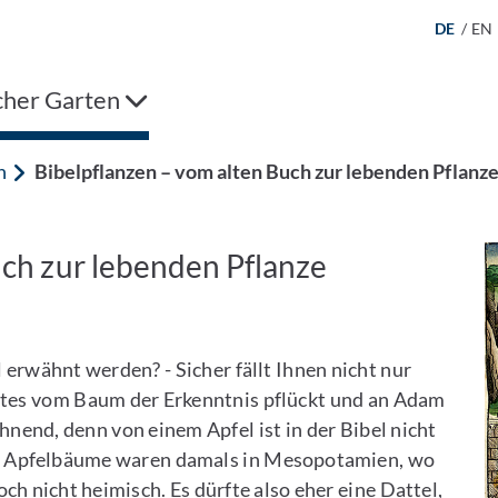
DE
/
EN
cher Garten
n
Bibelpflanzen – vom alten Buch zur lebenden Pflanze 
uch zur lebenden Pflanze
 erwähnt werden? - Sicher fällt Ihnen nicht nur
Gottes vom Baum der Erkenntnis pflückt und an Adam
chnend, denn von einem Apfel ist in der Bibel nicht
und Apfelbäume waren damals in Mesopotamien, wo
och nicht heimisch. Es dürfte also eher eine Dattel,