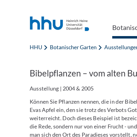
Zum Inhalt springen
Zur Suche springen
Botanis
HHU
Botanischer Garten
Ausstellunge
Bibelpflanzen – vom alten B
Ausstellung | 2004 & 2005
Können Sie Pflanzen nennen, die in der Bibel
Evas Apfel ein, den sie trotz des Verbots 
weiterreicht. Doch dieses Beispiel ist bezei
die Rede, sondern nur von einer Frucht - 
man sich den Ort des Paradieses vorstellt, n