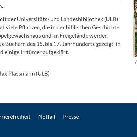
n.
it der Universitäts- und Landesbibliothek (ULB)
 viele Pflanzen, die in der biblischen Geschichte
uppelgewächshaus und im Freigelände werden
 Büchern des 15. bis 17. Jahrhunderts gezeigt, in
einige Irrtümer aufgeklärt.
B
A
 Max Plassmann (ULB)
Per E-Mail kontaktieren
rierefreiheit
Notfall
Presse