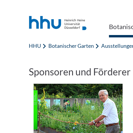
Zum Inhalt springen
Zur Suche springen
Botanis
HHU
Botanischer Garten
Ausstellunge
Sponsoren und Förderer