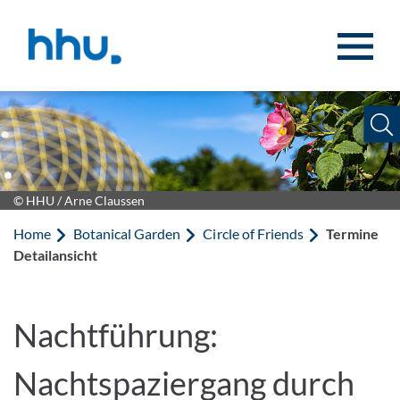
Jump to content
Jump to search
© HHU / Arne Claussen
Home
Botanical Garden
Circle of Friends
Termine
Detailansicht
Nachtführung:
Nachtspaziergang durch