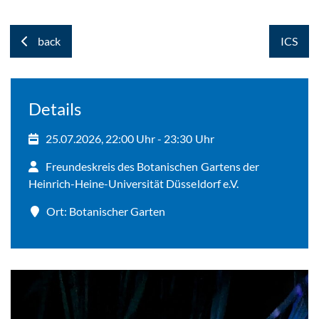
back
ICS
Details
25.07.2026, 22:00 Uhr - 23:30 Uhr
Freundeskreis des Botanischen Gartens der
Heinrich-Heine-Universität Düsseldorf e.V.
Ort: Botanischer Garten