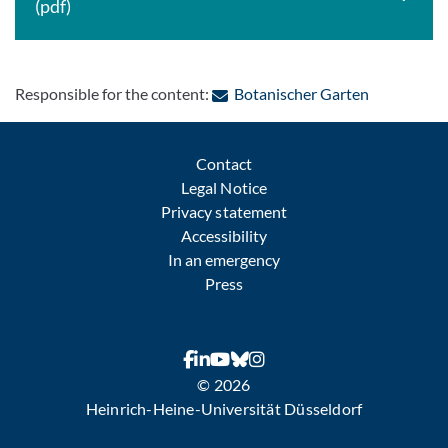
(pdf)
: Contact b
Responsible for the content:
Botanischer Garten
Contact
Legal Notice
Privacy statement
Accessibility
In an emergency
Press
© 2026
Heinrich-Heine-Universität Düsseldorf