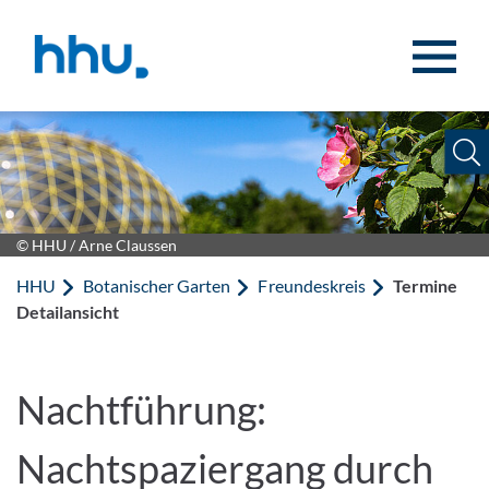
Zum Inhalt springen
Zur Suche springen
© HHU / Arne Claussen
HHU
Botanischer Garten
Freundeskreis
Termine
Detailansicht
Nachtführung:
Nachtspaziergang durch