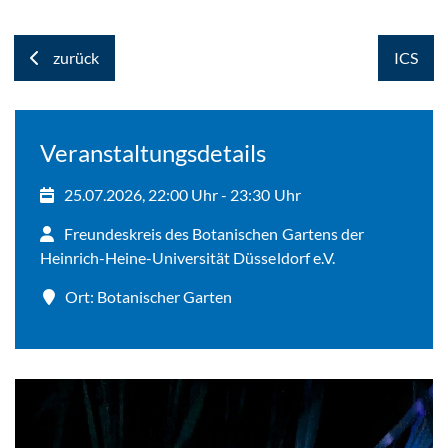
zurück
ICS
Veranstaltungsdetails
25.07.2026, 22:00 Uhr - 23:30 Uhr
Freundeskreis des Botanischen Gartens der
Heinrich-Heine-Universität Düsseldorf e.V.
Ort: Botanischer Garten