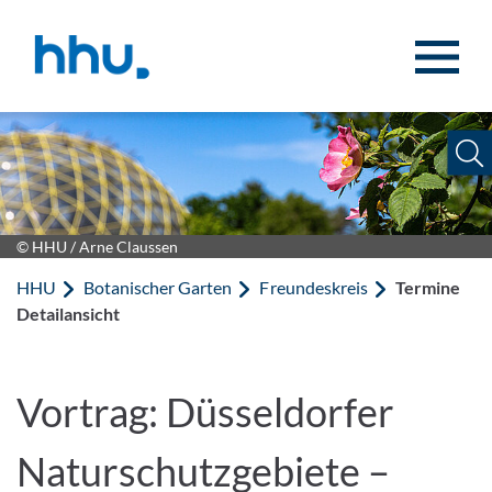
Zum Inhalt springen
Zur Suche springen
© HHU / Arne Claussen
HHU
Botanischer Garten
Freundeskreis
Termine
Detailansicht
Vortrag: Düsseldorfer
Naturschutzgebiete –