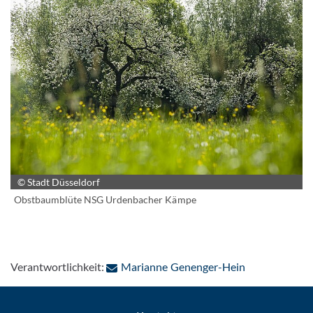
© Stadt Düsseldorf
Obstbaumblüte NSG Urdenbacher Kämpe
: Per E-Mail k
Verantwortlichkeit:
Marianne Genenger-Hein