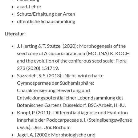
akad. Lehre
Schutz/Erhaltung der Arten
öffentliche Schausammlung
Literatur:
J. Herting & T. Stützel (2020): Morphogenesis of the
seed cone of Araucaria araucana (MOLINA) K. KOCH
and the evolution of the coniferous seed scale; Flora
273 (2020) 151719.
Sazzadeh, S. S. (2013): Nicht-winterharte
Gymnospermae der Südhemisphäre:
Charakterisierung, Bewertung und
Entwicklungspotential einer Lebendsammlung des
Botanischen Gartens Düsseldorf. BSC-Arbeit, HHU.
Knopf, P. (2011): Differentialdiagnose und Evolution
innerhalb der Podocarpaceae s. l. (Steineibengewächse
i. w. S.). Diss. Uni. Bochum
Jagel, A. (2002): Morphologische und