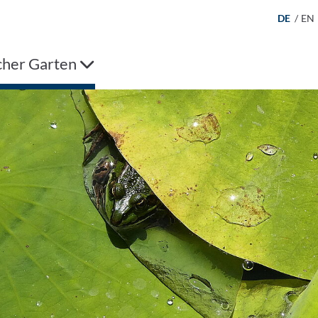
DE
/
EN
cher Garten