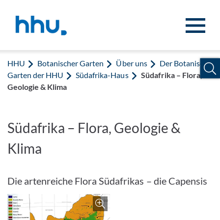
Zum Inhalt springen
Zur Suche springen
HHU
Botanischer Garten
Über uns
Der Botanische
Garten der HHU
Südafrika-Haus
Südafrika – Flora,
Geologie & Klima
Südafrika – Flora, Geologie &
Klima
Die artenreiche Flora Südafrikas – die Capensis