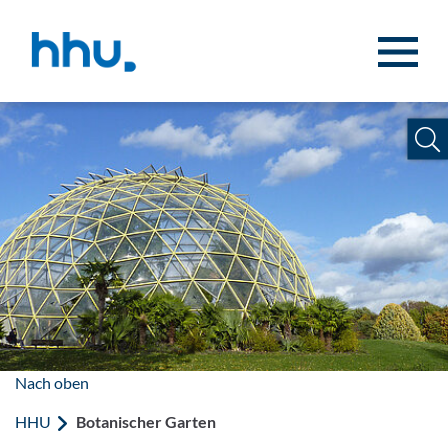
Zum Inhalt springen
Zur Suche springen
Nach oben
HHU
Botanischer Garten