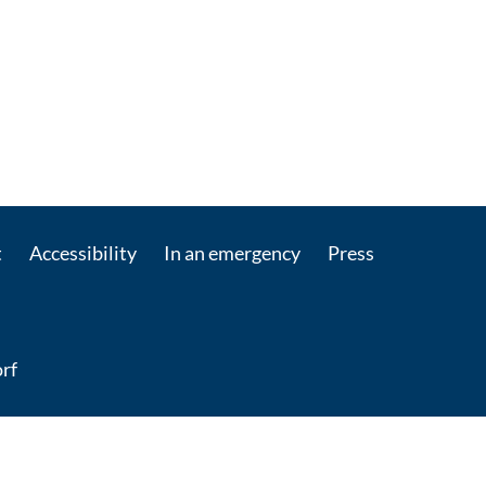
t
Accessibility
In an emergency
Press
rf