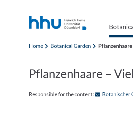
Jump to content
Jump to search
Botanic
Home
Botanical Garden
Pflanzenhaare 
Pflanzenhaare – Vie
Responsible for the content:
Botanischer 