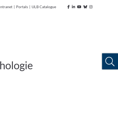
Intranet
|
Portals
|
ULB Catalogue
phologie